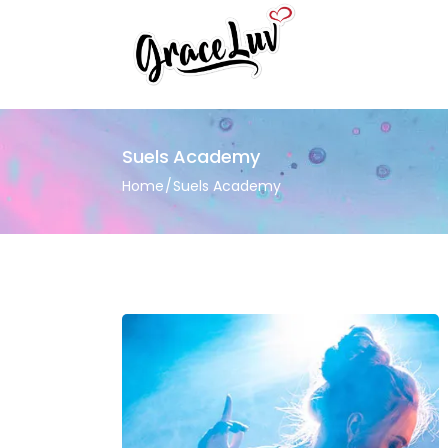
Suels Academy
Home
Suels Academy