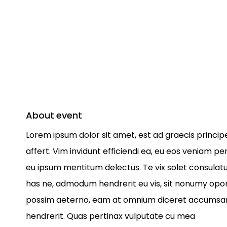
About event
Lorem ipsum dolor sit amet, est ad graecis principe
affert. Vim invidunt efficiendi ea, eu eos veniam p
eu ipsum mentitum delectus. Te vix solet consulatu
has ne, admodum hendrerit eu vis, sit nonumy oporer
possim aeterno, eam at omnium diceret accumsan. 
hendrerit. Quas pertinax vulputate cu mea